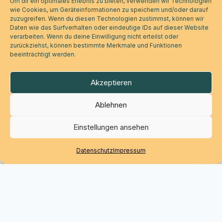
Um dir ein optimales Erlebnis zu bieten, verwenden wir Technologien
wie Cookies, um Geräteinformationen zu speichern und/oder darauf
zuzugreifen. Wenn du diesen Technologien zustimmst, können wir
Daten wie das Surfverhalten oder eindeutige IDs auf dieser Website
verarbeiten. Wenn du deine Einwilligung nicht erteilst oder
zurückziehst, können bestimmte Merkmale und Funktionen
beeinträchtigt werden.
Akzeptieren
Ablehnen
Einstellungen ansehen
Datenschutz
Impressum
Werde Teil der Bewegung.
CapaC steht für Aufklärung, Verbindung und echte